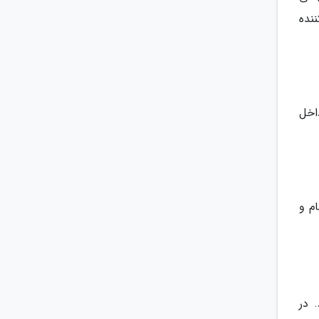
نده
اخل
م و
 در