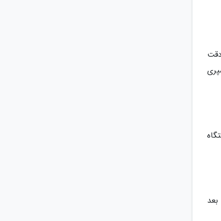
دقت
پری
گاه
بعد