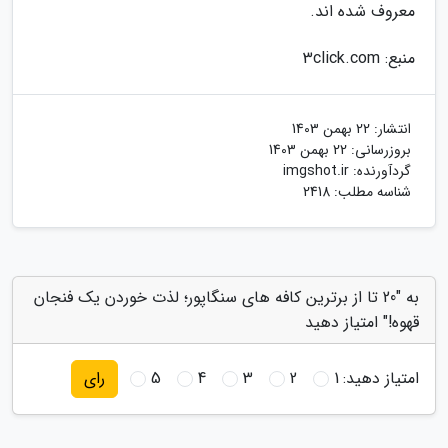
معروف شده اند.
منبع: 3click.com
انتشار:
22 بهمن 1403
بروزرسانی:
22 بهمن 1403
گردآورنده:
imgshot.ir
شناسه مطلب: 2418
به "20 تا از برترین کافه های سنگاپور؛ لذت خوردن یک فنجان
قهوه!" امتیاز دهید
امتیاز دهید:
1
2
3
4
5
رای