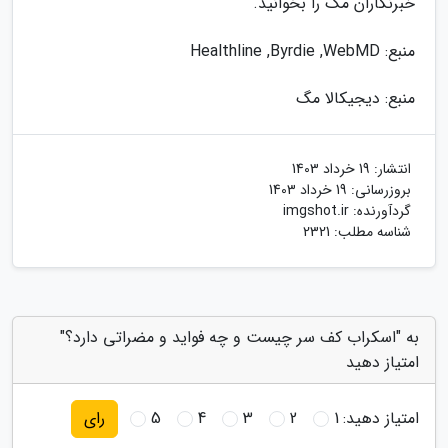
خبرنگاران مگ را بخوانید.
منبع: Healthline ,Byrdie ,WebMD
منبع: دیجیکالا مگ
انتشار:
19 خرداد 1403
بروزرسانی:
19 خرداد 1403
گردآورنده:
imgshot.ir
شناسه مطلب: 2321
به "اسکراب کف سر چیست و چه فواید و مضراتی دارد؟"
امتیاز دهید
امتیاز دهید:
1
2
3
4
5
رای