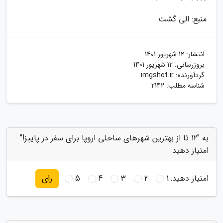
منبع: الی گشت
انتشار:
12 شهریور 1401
بروزرسانی:
12 شهریور 1401
گردآورنده:
imgshot.ir
شناسه مطلب: 2142
به "12 تا از بهترین شهرهای ساحلی اروپا برای سفر در پاییز!"
امتیاز دهید
امتیاز دهید:
1
2
3
4
5
رای