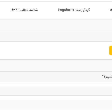
گردآورنده:
imgshot.ir
شناسه مطلب: 1934
شیم؟"