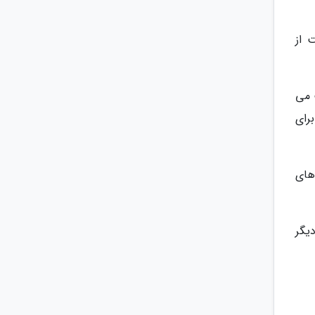
 از
 می
رای
های
یگر