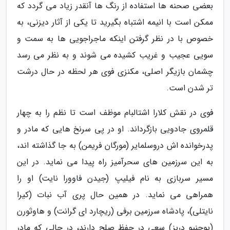
بعضی صحنه ها استفاده از رنگ ها آنقدر زیاد می گردد که
ممکن است با انیمه اشتباه بگیرید تا یکی از آثار دیزنی، به
خصوص با در نظر گرفتن اینکه ماجراجویی ها به سمت و
سویی عجیب و غریب کشیده می شوند و به نظر می رسد
چشمان بازیگر اصلی، مکنزی فوی هر لحظه در حال درشت
تر شدن است.
فوی در نقش کلارا اشتالبام موظف است تا نظم را به چهار
قلمروی جادویی بازگرداند. او در پی سرنخ هایی که مادر و
پدرخوانده اش دروسلمایر (مورگان فریمن) به جا گذاشته اند،
به این سرزمین های سحرآمیز راه پیدا می نماید. در این
مسیر سربازی به نام فیلیپ (جیدن فاوورا نایت) او را
همراهی می نماید. در همین حال پری آب نبات (کیرا
نایتلی)، پادشاه سرزمین برفی (ریچارد ای گرانت) و هاوثورن
(یوجنیو دربز) سعی در حفظ صلح دارند، در حالی که مادر