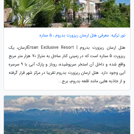
تور ترکیه: معرفی هتل ارسان ریزورت بدروم ، 5 ستاره
هتل ارسان ریزورت بدروم | Ersan Exclusive Resortارسان، یک
ریزورت 5 ستاره است که در زمینی کنار ساحل به متراژ 70 هزار متر مربع
واقع شده و داخل آن استخر سرپوشیده، روباز و پارک آبی با 9 سرسره
آبی وجود دارد. هتل ارسان ریزورت بدروم تقریبا در مرکز شهر قرار گرفته
و از جاذبه هایی مانند قلعه بدروم، برج...