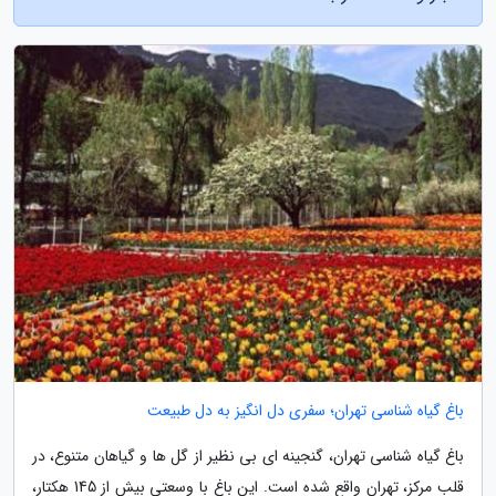
باغ گیاه شناسی تهران؛ سفری دل انگیز به دل طبیعت
باغ گیاه شناسی تهران، گنجینه ای بی نظیر از گل ها و گیاهان متنوع، در
قلب مرکز، تهران واقع شده است. این باغ با وسعتی بیش از 145 هکتار،