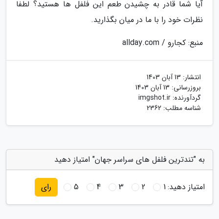
آیا شما قادر به چشیدن طعم این فلفل ها هستید؟ لطفا
نظرات خود را با ما در میان بگذارید.
منبع: کجارو / allday.com
انتشار:
13 آبان 1403
بروزرسانی:
13 آبان 1403
گردآورنده:
imgshot.ir
شناسه مطلب: 2362
به "تندترین فلفل های سراسر جهان" امتیاز دهید
امتیاز دهید:
1
2
3
4
5
رای