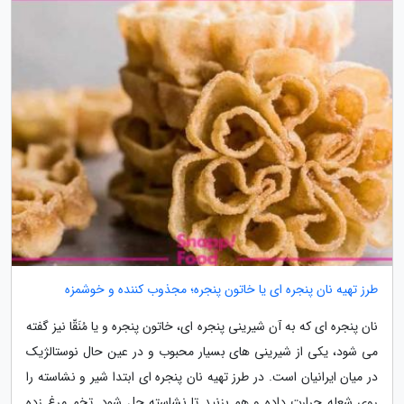
طرز تهیه نان پنجره ای یا خاتون پنجره؛ مجذوب کننده و خوشمزه
نان پنجره ای که به آن شیرینی پنجره ای، خاتون پنجره و یا مُنَقّا نیز گفته
می شود، یکی از شیرینی های بسیار محبوب و در عین حال نوستالژیک
در میان ایرانیان است. در طرز تهیه نان پنجره ای ابتدا شیر و نشاسته را
روی شعله حرارت داده و هم بزنید تا نشاسته حل شود. تخم مرغ زده