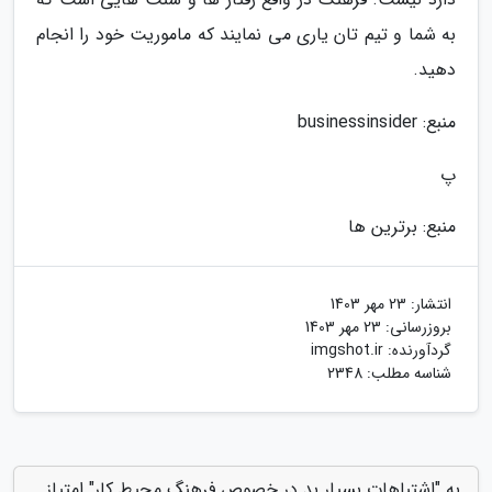
به شما و تیم تان یاری می نمایند که ماموریت خود را انجام
دهید.
منبع: businessinsider
پ
منبع: برترین ها
انتشار:
23 مهر 1403
بروزرسانی:
23 مهر 1403
گردآورنده:
imgshot.ir
شناسه مطلب: 2348
به "اشتباهات بسیار بد در خصوص فرهنگ محیط کار" امتیاز