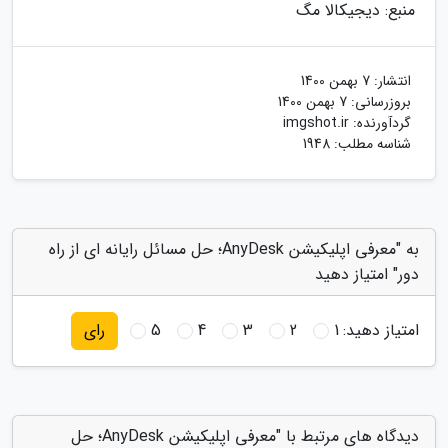
منبع: دیجیکالا مگ
انتشار:
7 بهمن 1400
بروزرسانی:
7 بهمن 1400
گردآورنده:
imgshot.ir
شناسه مطلب: 1948
به "معرفی اپلیکیشن AnyDesk؛ حل مسائل رایانه ای از راه
دور" امتیاز دهید
امتیاز دهید:
1
2
3
4
5
رای
دیدگاه های مرتبط با "معرفی اپلیکیشن AnyDesk؛ حل